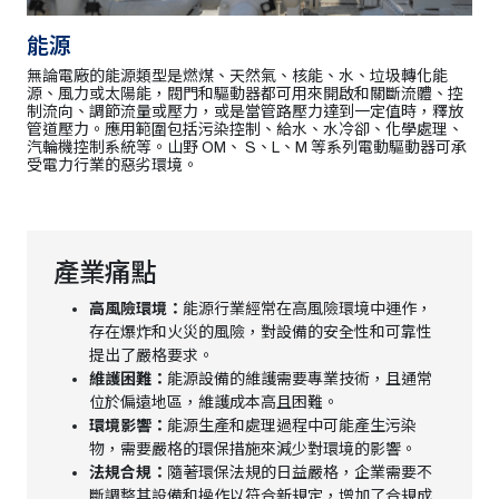
能源
無論電廠的能源類型是燃煤、天然氣、核能、水、垃圾轉化能
源、風力或太陽能，閥門和驅動器都可用來開啟和關斷流體、控
制流向、調節流量或壓力，或是當管路壓力達到一定值時，釋放
管道壓力。應用範圍包括污染控制、給水、水冷卻、化學處理、
汽輪機控制系統等。山野 OM、 S、L、M 等系列電動驅動器可承
受電力行業的惡劣環境。
產業痛點
高風險環境：
能源行業經常在高風險環境中運作，
存在爆炸和火災的風險，對設備的安全性和可靠性
提出了嚴格要求。
維護困難：
能源設備的維護需要專業技術，且通常
位於偏遠地區，維護成本高且困難。
環境影響：
能源生產和處理過程中可能產生污染
物，需要嚴格的環保措施來減少對環境的影響。
法規合規：
隨著環保法規的日益嚴格，企業需要不
斷調整其設備和操作以符合新規定，增加了合規成