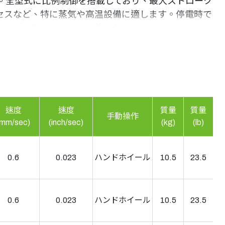
を提供します。全型式に比例制御を搭載しており、最大ストローク
業プロセスなど、特に蒸気や高温設備に適します。停電時で
取り付けられるため、定格ストロークにおいてストロ
も提供できます。
速度
速度
質量
質量
手動操作
(mm/sec)
(inch/sec)
(kg)
(lb)
0.6
0.023
ハンドホイール
10.5
23.5
0.6
0.023
ハンドホイール
10.5
23.5