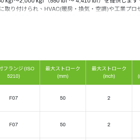
f～2,000 kgf（550 lbf ～ 4,410 lbf）
式のバルブに取り付けられ、HVAC(暖房・換気・空調)や工
ータ、を備えており、さらに様々なメーカーのバルブを
プ(IIB T4、IIIC T130℃)に対応できるLEシリーズ
付フランジ (ISO
最大ストローク
最大ストローク
5210)
(mm)
(inch)
F07
50
2
F07
50
2