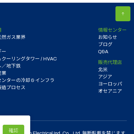
用
情報センター
天然ガス業界
お知らせ
ブログ
ギー
Q&A
クーリングタワー / HVAC
販売代理店
ル／地下鉄
北米
産業
アジア
ンターの冷却 & インフラ
ヨーロッパ
製造プロセス
オセアニア
確認
© 2026 Sun Yeh Electrical Ind. Co., Ltd. 無断転載を禁じます.