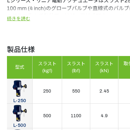
Lシリーズ・リニア電動アクチュエータはスラスト250 kg
100 mm (4 inch)のグローブバルブや直線
も操作可能な手動装置、軸部に機械式開度インジケ
続きを読む
ークが調整できます。また、ATEX/IECEx耐圧防爆タイ
製品仕様
スラスト
スラスト
スラスト
取
型式
(kgf)
(lbf)
(kN)
250
550
2.45
L-250
500
1100
4.9
L-500