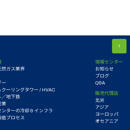
用
情報センター
天然ガス業界
お知らせ
ブログ
ギー
Q&A
クーリングタワー / HVAC
販売代理店
ル／地下鉄
北米
産業
アジア
ンターの冷却 & インフラ
ヨーロッパ
製造プロセス
オセアニア