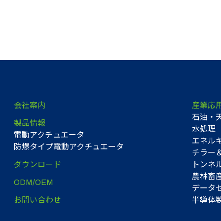
会社案内
産業応
石油・
製品情報
水処理
電動アクチュエータ
エネル
防爆タイプ電動アクチュエータ
チラー＆
ダウンロード
トンネ
農林畜
ODM/OEM
データセ
お問い合わせ
半導体