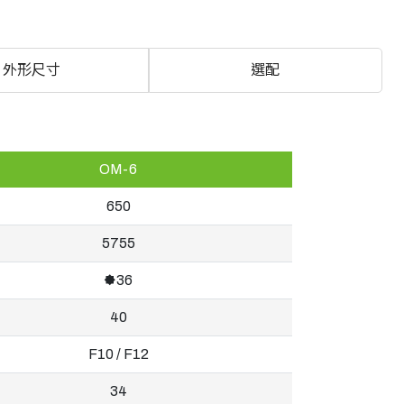
外形尺寸
選配
OM-6
650
5755
🟐36
40
F10 / F12
34