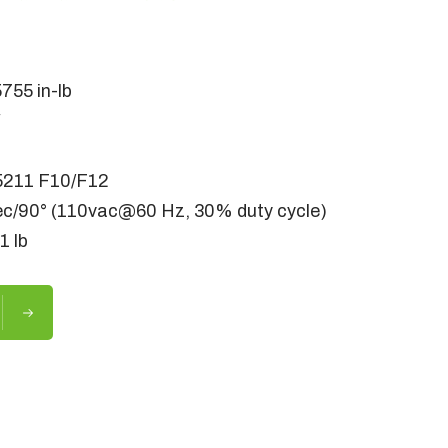
55 in-lb
W
211 F10/F12
/90° (110vac@60 Hz, 30% duty cycle)
1 lb