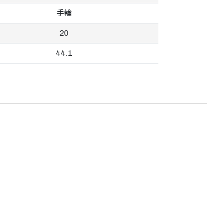
手輪
20
44.1