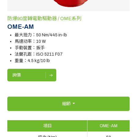
防爆90度轉電動驅動器 / OME系列
OME-AM
最大扭力：50 Nm/445 in-lb
馬達功率：10 W
手動裝置：扳手
法蘭孔距：ISO 5211 F07
重量：4.5 kg/10 lb
詢價
細節
項目
OME-AM