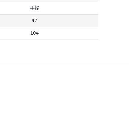
手輪
47
104