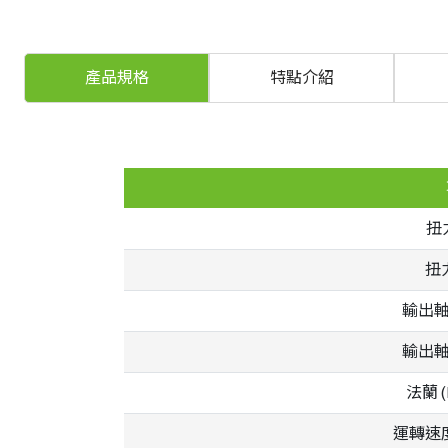
產品規格
特點介紹
扭力
扭力 
輸出軸
輸出軸
法蘭 (
運轉速度 (