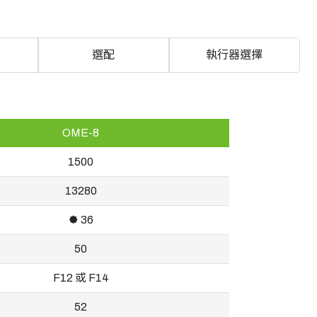
選配
執行器選擇
OME-8
1500
13280
🟐 36
50
F12 或 F14
52