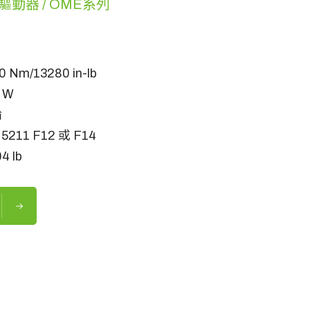
動器 / OME系列
m/13280 in-lb
 W
輪
211 F12 或 F14
4 lb